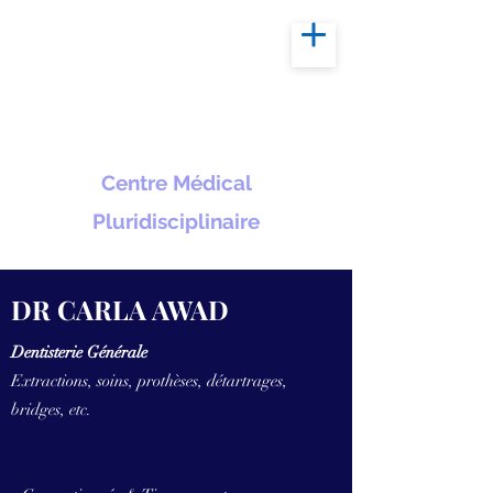
info@centre-azarias.be
CENTRE MÉDICAL
AZARIAS
Centre Médical
Pluridisciplinaire
Tél: 064/23.13.00
DR CARLA AWAD
Dentisterie Générale
Extractions, soins, prothèses, détartrages,
bridges, etc.